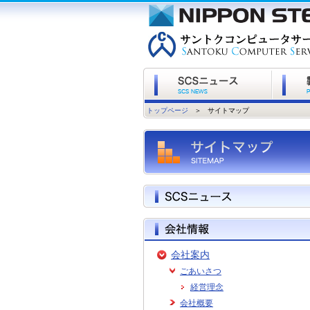
トップページ
＞
サイトマップ
会社案内
ごあいさつ
経営理念
会社概要