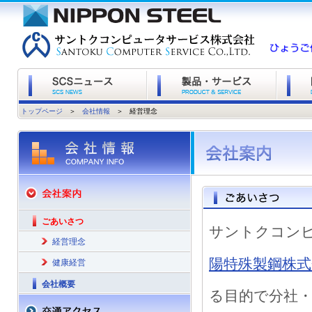
トップページ
＞
会社情報
＞
経営理念
ごあいさつ
サントクコンピ
経営理念
陽特殊製鋼株式
健康経営
会社概要
る目的で分社