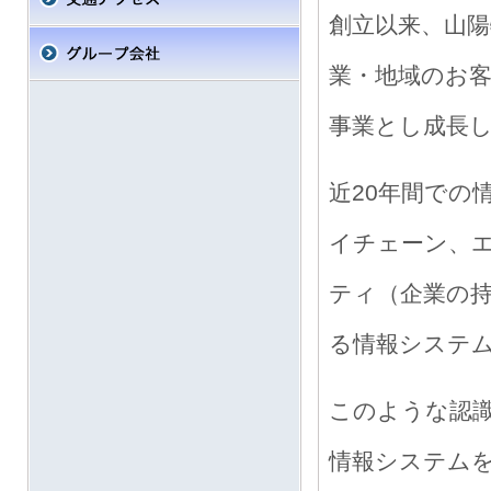
創立以来、山
業・地域のお
事業とし成長
近20年間での
イチェーン、
ティ（企業の
る情報システ
このような認
情報システム